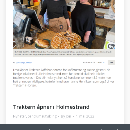
Traktern åpner i Holmestrand
Nyheter
,
Sentrumsutvikling
By
Jon
4. mai 2022
Ny kaffebar i sentrum