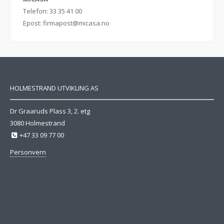
Telefon: 33 35 41 00
Epost:
firmapost@micasa.no
HOLMESTRAND UTVIKLING AS
Dr Graaruds Plass 3, 2. etg
3080 Holmestrand
+47 33 09 77 00
Personvern