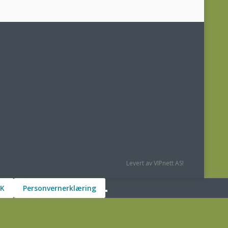
Levert av VIPnett AS!
K
Personvernerklæring