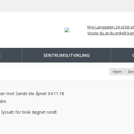
Nye Langgaten 24 vil bli et
Visste du at du enkelt kan
R
SENTRUMSUTVIKLING
You are here
Hjem
Sen
ver mot Sande ble åpnet 04.11.18
dre.
lyssatt for bruk døgnet rundt.