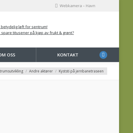
Webkamera – Havn
 betydelig løft for sentrum!
 spare titusener på kjøp av frukt & grønt?
OM OSS
KONTAKT
Facebook
page
:
trumsutvikling
Andre aktører
Kyststi på jernbanetraseen
opens
in
new
window