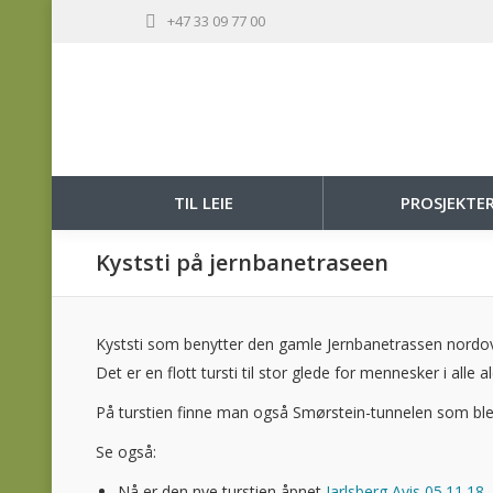
+47 33 09 77 00
TIL LEIE
PROSJEKTE
Kyststi på jernbanetraseen
Kyststi som benytter den gamle Jernbanetrassen nordo
Det er en flott tursti til stor glede for mennesker i alle al
På turstien finne man også Smørstein-tunnelen som ble 
Se også:
Nå er den nye turstien åpnet
Jarlsberg Avis 05.11.18